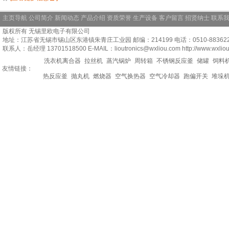
主页导航
公司简介
新闻动态
产品介绍
资质荣誉
生产设备
客户留言
招贤纳士
联系
版权所有 无锡里欧电子有限公司
地址：江苏省无锡市锡山区东港镇朱青庄工业园 邮编：214199 电话：0510-88362228 
联系人：岳经理 13701518500 E-MAIL：lioutronics@wxliou.com http://www.wxlio
洗衣机离合器
拉丝机
蒸汽锅炉
周转箱
不锈钢反应釜
储罐
饲料
友情链接：
热反应釜
抛丸机
燃烧器
空气换热器
空气冷却器
跑偏开关
堆垛