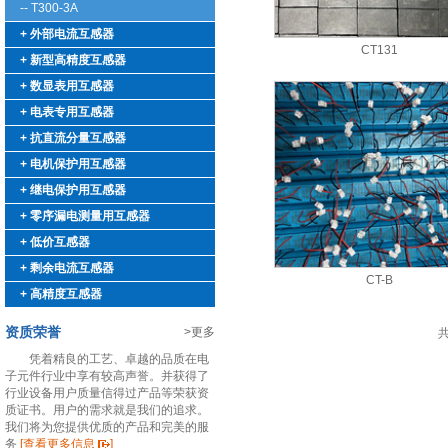
-- T300-3A
+ 外部电流互感器
CT131
+ 新型高精度互感器
+ 数显表用互感器
+ 电表专用互感器
+ 抗直流分量互感器
+ 电机保护用互感器
+ 继电保护用互感器
+ 零序漏电测量用互感器
+ 低价互感器
+ 剩余电流互感器
CT-B
+ 高精度互感器
资质荣誉
>更多
凭着精良的工艺、卓越的品质在电
子元件行业中享有较高声誉。并获得了
行业设备用户质量信得过产品等荣获资
质证书。用户的需求就是我们的追求。
我们将为您提供优质的产品和完美的服
务
[查看更多信息
]