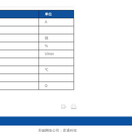
单位
A
级
%
V/min
℃
Ω
无锡网络公司
：君通科技