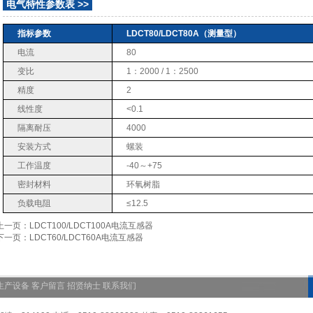
电气特性参数表 >>
指标参数
LDCT80/LDCT80A（测量型）
电流
80
变比
1：2000 / 1：2500
精度
2
线性度
<0.1
隔离耐压
4000
安装方式
螺装
工作温度
-40～+75
密封材料
环氧树脂
负载电阻
≤12.5
上一页：LDCT100/LDCT100A电流互感器
下一页：LDCT60/LDCT60A电流互感器
生产设备
客户留言
招贤纳士
联系我们