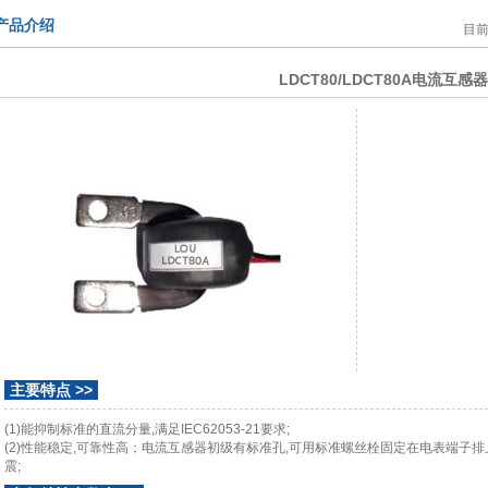
产品介绍
目
LDCT80/LDCT80A电流互感器
主要特点 >>
(1)能抑制标准的直流分量,满足IEC62053-21要求;
(2)性能稳定,可靠性高；电流互感器初级有标准孔,可用标准螺丝栓固定在电表端子排
震;