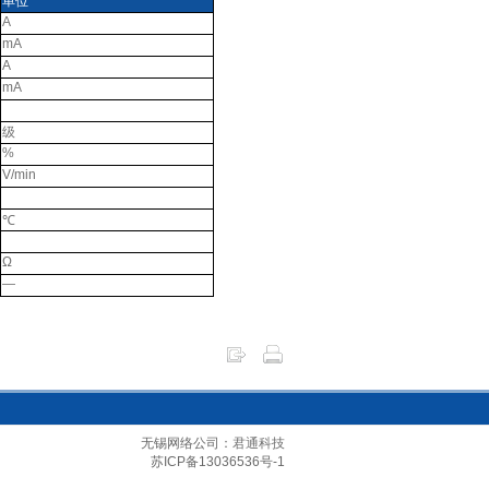
单位
A
mA
A
mA
级
%
V/min
℃
Ω
—
无锡网络公司
：君通科技
苏ICP备13036536号-1