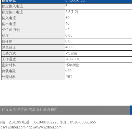
指标参数
CT200A LO
5
额定输入电流
2.5(1-2)
额定输出电流
80
输入电流
40
输出电流
相位差 变化
<2′
0.05
精度
0.05
线性度
4000
隔离耐压
安装方式
PC安装
工作温度
-40～+70
密封材料
环氧树脂
≤20
负载电阻
PBT
外壳材料
生产设备
客户留言
招贤纳士
联系我们
199 电话：0510-88362228 传真：0510-88361655
wxliou.com http://www.wxliou.com