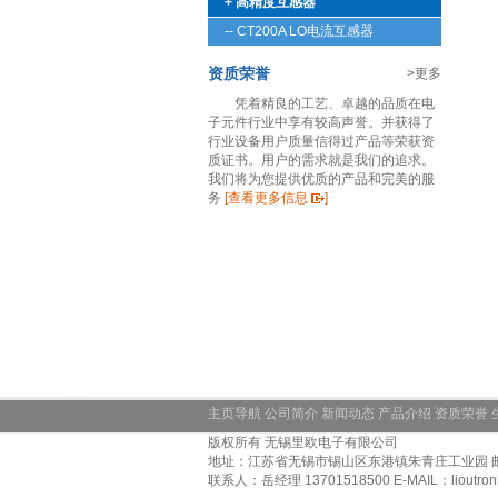
+ 高精度互感器
-- CT200A LO电流互感器
资质荣誉
>更多
凭着精良的工艺、卓越的品质在电
子元件行业中享有较高声誉。并获得了
行业设备用户质量信得过产品等荣获资
质证书。用户的需求就是我们的追求。
我们将为您提供优质的产品和完美的服
务
[查看更多信息
]
主页导航
公司简介
新闻动态
产品介绍
资质荣誉
版权所有 无锡里欧电子有限公司
地址：江苏省无锡市锡山区东港镇朱青庄工业园 邮编：214
联系人：岳经理 13701518500 E-MAIL：lioutronics@